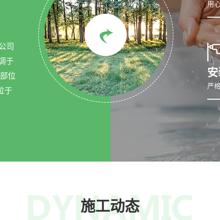
用
公司
调于
安
总部位
严
位于
施工动态