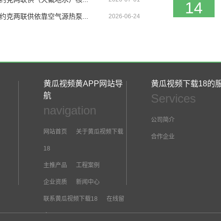
2026-04
约克两联供依靠空气源热泵...
2026-06-24
08
2026-07
黄瓜视频黄APP网站导
黄瓜视频下载18的
航
Services
navigation
16
公司简介
2026-06
网站首页
关于黄瓜视频下载
合作企业
18
主推产品
工程案例
09
企业资质
新闻中心
2026-06
联系黄瓜视频下载18
在线留
言