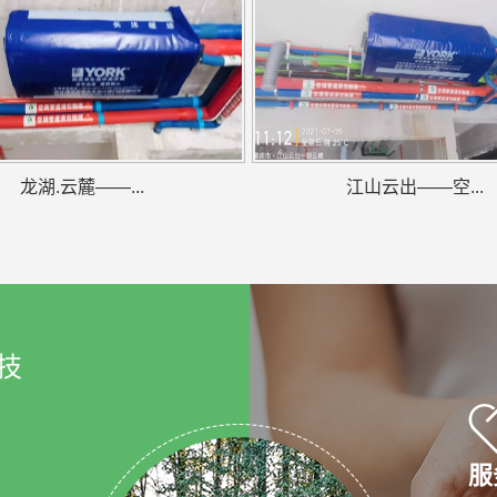
龙湖.云麓——...
江山云出——空...
技
服