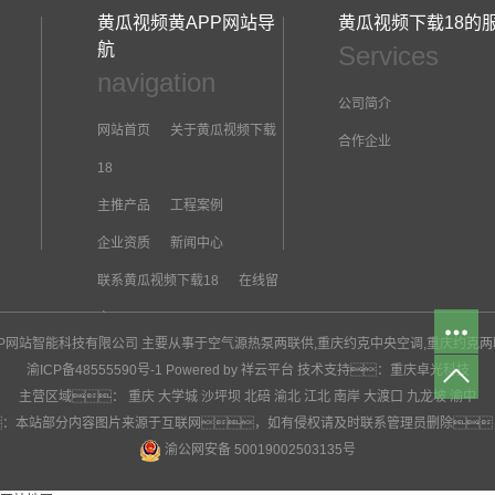
黄瓜视频黄APP网站导
黄瓜视频下载18的
航
Services
navigation
公司简介
网站首页
关于黄瓜视频下载
合作企业
18
主推产品
工程案例
企业资质
新闻中心
联系黄瓜视频下载18
在线留
言
黄APP网站智能科技有限公司 主要从事于
空气源热泵两联供
,
重庆约克中央空调
,
重庆约克两
渝ICP备48555590号-1
Powered by 祥云平台
技术支持：
重庆卓光科技
主营区域：
重庆
大学城
沙坪坝
北碚
渝北
江北
南岸
大渡口
九龙坡
渝中
：本站部分内容图片来源于互联网，如有侵权请及时联系管理员删除
渝公网安备 50019002503135号