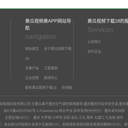
07
2026-03
黄瓜视频黄APP网站导
黄瓜视频下载18的
航
Services
navigation
06
公司简介
网站首页
关于黄瓜视频下载
2026-02
合作企业
18
主推产品
工程案例
30
企业资质
新闻中心
2026-01
联系黄瓜视频下载18
在线留
言
PP网站智能科技有限公司 主要从事于
重庆空气源热泵两联供
,
重庆重庆约克中央空调
,
重庆
渝ICP备48555590号-1
Powered by 祥云平台
技术支持：
重庆卓光科技
主营区域：
重庆
大学城
沙坪坝
北碚
渝北
江北
南岸
大渡口
九龙坡
渝中
：本站部分内容图片来源于互联网，如有侵权请及时联系管理员删除，谢