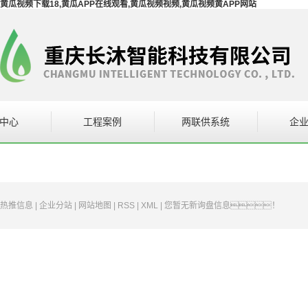
黄瓜视频下载18,黄瓜APP在线观看,黄瓜视频视频,黄瓜视频黄APP网站
中心
工程案例
两联供系统
企
调设备
案例展示
企
PP在线观看
热推信息
|
企业分站
|
网站地图
|
RSS
|
XML
|
您暂无新询盘信息！
通设备
统