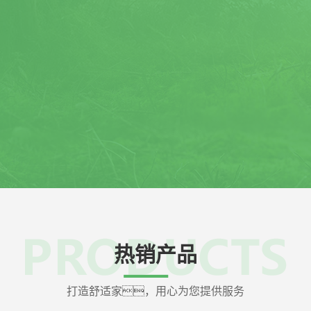
计团队]
[安装团队]
Design team
Installati
、计算、理论
公司设有专业的安装
来给客户讲解设计方案,让每一
门，在确认
都能明白满意黄瓜视频下载18
址，电话及上门
。
后，及时响应
门安装。
热销产品
打造舒适家，用心为您提供服务