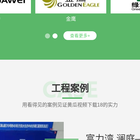
为
金鹰
查看更多+
工程案例
用看得见的案例见证黄瓜视频下载18的实力
富力湾.澜庭