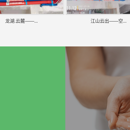
龙湖.云麓——...
江山云出——空...